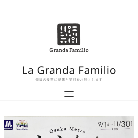
Skip
to
ホ
shop
こ
concept
お
ア
企
content
ー
だ
問
ク
業
ム
わ
合
セ
情
り
せ
ス
報
の
La Granda Familio
食
材
毎日の食事に健康と笑顔をお届けします