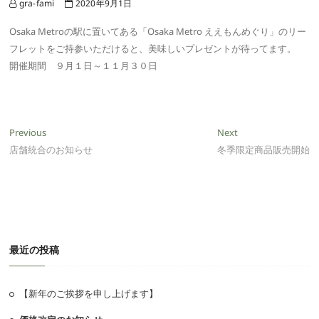
gra-fami
2020年9月1日
Osaka Metroの駅に置いてある「Osaka Metro ええもんめぐり」のリー
フレットをご持参いただけると、美味しいプレゼントが待ってます。
開催期間 ９月１日～１１月３０日
投
Previous
Next
Previous
Next
post:
post:
店舗統合のお知らせ
冬季限定商品販売開始
稿
ナ
ビ
ゲ
ー
最近の投稿
シ
ョ
【新年のご挨拶を申し上げます】
ン