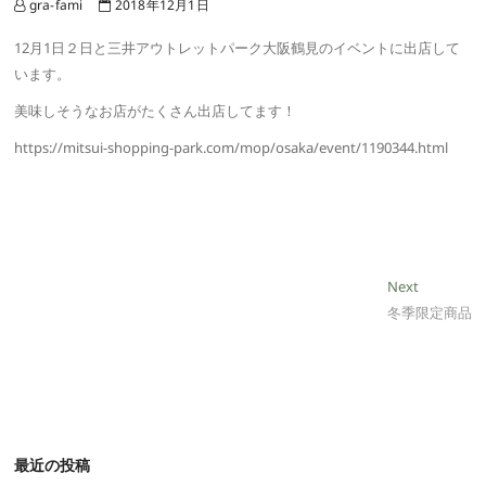
gra-fami
2018年12月1日
12月1日２日と三井アウトレットパーク大阪鶴見のイベントに出店して
います。
美味しそうなお店がたくさん出店してます！
https://mitsui-shopping-park.com/mop/osaka/event/1190344.html
投
Next
Next
post:
冬季限定商品
稿
ナ
ビ
ゲ
ー
最近の投稿