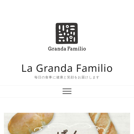
Skip
to
ホ
shop
こ
concept
お
ア
企
content
ー
だ
問
ク
業
ム
わ
合
セ
情
り
せ
ス
報
の
La Granda Familio
食
材
毎日の食事に健康と笑顔をお届けします