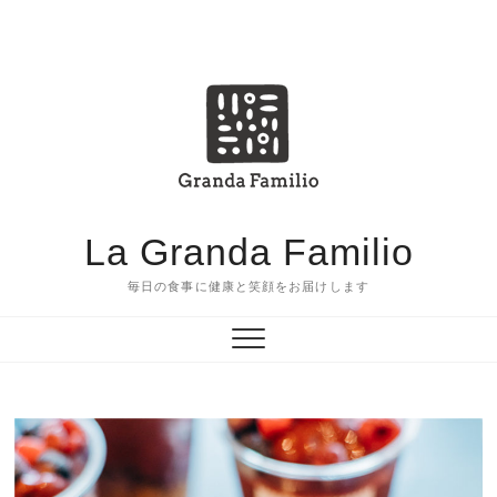
Skip
to
ホ
shop
こ
concept
お
ア
企
content
ー
だ
問
ク
業
ム
わ
合
セ
情
り
せ
ス
報
の
食
La Granda Familio
材
毎日の食事に健康と笑顔をお届けします