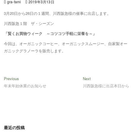
gra-fami
2019年3月13日
3月20日から26日の１週間、川西阪急様の催事に出店します。
川西阪急１階 ザ・シーズン
「賢くお買物ウィーク ～コツコツ手軽に栄養を～」
今回は、オーガニックコーヒー、オーガニックスムージー、自家製オー
ガニックグラノーラを販売します。
投
Previous
Next
Previous
Next
post:
post:
年末年始休業のお知らせ
川西阪急様に出店本日から
稿
ナ
ビ
ゲ
ー
最近の投稿